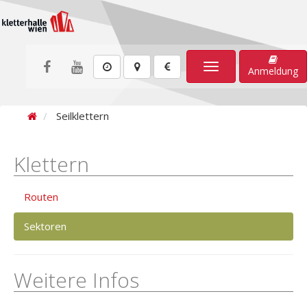
Toggle
Anmeldung
navigation
Seilklettern
Klettern
Routen
Sektoren
Weitere Infos