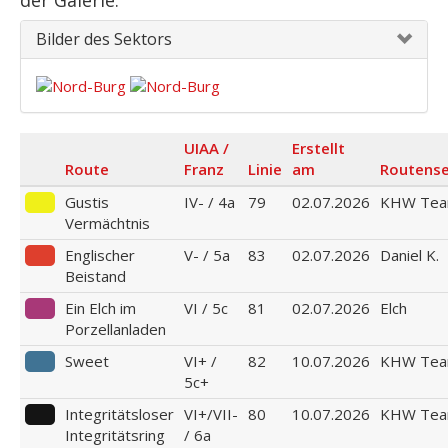
der Galerie.
Bilder des Sektors
UIAA /
Erstellt
Route
Franz
Linie
am
Routense
Gustis
IV- / 4a
79
02.07.2026
KHW Te
Vermächtnis
Englischer
V- / 5a
83
02.07.2026
Daniel K.
Beistand
Ein Elch im
VI / 5c
81
02.07.2026
Elch
Porzellanladen
Sweet
VI+ /
82
10.07.2026
KHW Te
5c+
Integritätsloser
VI+/VII-
80
10.07.2026
KHW Te
Integritätsring
/ 6a