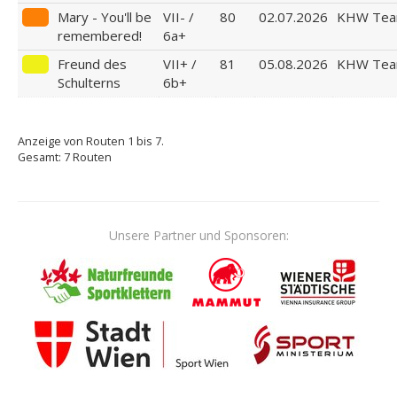
Mary - You'll be
VII- /
80
02.07.2026
KHW Te
remembered!
6a+
Freund des
VII+ /
81
05.08.2026
KHW Te
Schulterns
6b+
Anzeige von Routen 1 bis 7.
Gesamt: 7 Routen
Unsere Partner und Sponsoren: