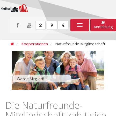
Toggle
Anmeldung
navigation
Kooperationen
Naturfreunde Mitgliedschaft
Werde Mitglied!
Die Naturfreunde-
Mitgliedschaft zahlt sich