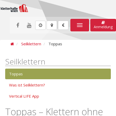
Toggle
Anmeldung
navigation
Seilklettern
Toppas
Seilklettern
Toppas
Was ist Seilklettern?
Vertical LIFE App
Toppas – Klettern ohne