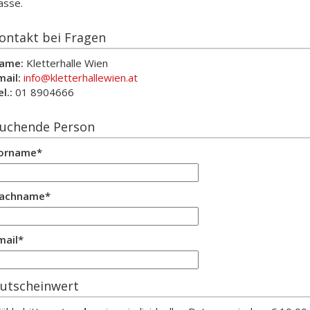
asse.
ontakt bei Fragen
ame:
Kletterhalle Wien
mail:
info@kletterhallewien.at
l.:
01 8904666
uchende Person
orname*
achname*
mail*
utscheinwert