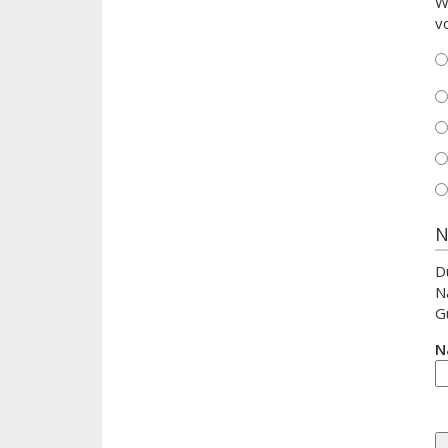
W
v
N
D
N
G
N