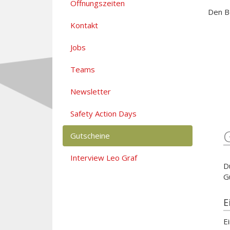
Öffnungszeiten
Den B
Kontakt
Jobs
Teams
Newsletter
Safety Action Days
Gutscheine
Interview Leo Graf
D
G
E
E