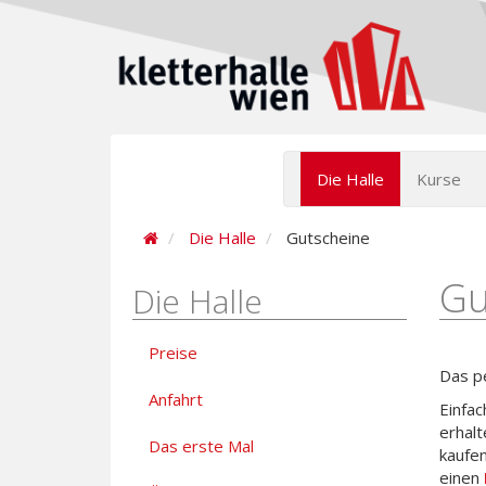
Die Halle
Kurse
Die Halle
Gutscheine
Gu
Die Halle
Preise
Das p
Anfahrt
Einfac
erhal
Das erste Mal
kaufen
einen