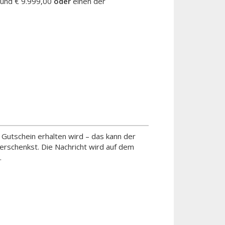
 und € 9.999,00
oder
einen der
n Gutschein erhalten wird – das kann der
rschenkst. Die Nachricht wird auf dem
.