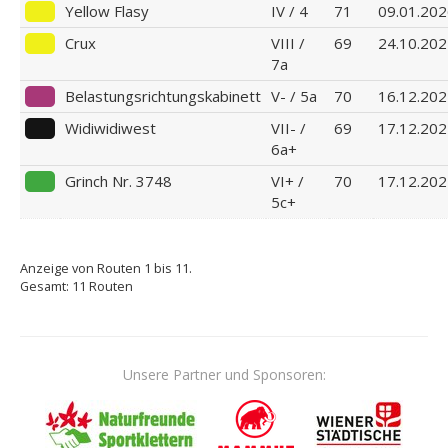
Yellow Flasy
IV / 4
71
09.01.20
Crux
VIII /
69
24.10.20
7a
Belastungsrichtungskabinett
V- / 5a
70
16.12.20
Widiwidiwest
VII- /
69
17.12.20
6a+
Grinch Nr. 3748
VI+ /
70
17.12.20
5c+
Anzeige von Routen 1 bis 11.
Gesamt: 11 Routen
Unsere Partner und Sponsoren: