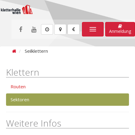
Toggle
Anmeldung
navigation
Seilklettern
Klettern
Routen
Sektoren
Weitere Infos