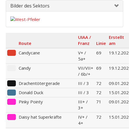
Bilder des Sektors
UIAA /
Erstellt
Route
Franz
Linie
am
Candycane
V+ /
69
19.12.20
5a+
Candy
VII/VII+
69
19.12.20
/ 6b/+
Drachentötergerade
III / 3
72
09.01.20
Donald Duck
III / 3
72
15.01.20
Pinky Pointy
III+ /
71
09.01.20
3+
Daisy hat Superkräfte
IV+ /
72
15.01.20
4+