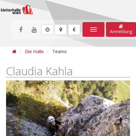
Toggle
Anmeldung
navigation
Die Halle
Teams
Claudia Kahla