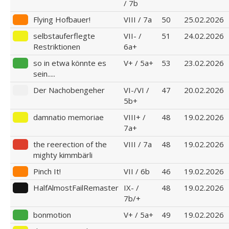
/ 7b
Flying Hofbauer!
VIII / 7a
50
25.02.2026
selbstauferflegte
VII- /
51
24.02.2026
Restriktionen
6a+
so in etwa könnte es
V+ / 5a+
53
23.02.2026
sein.....
Der Nachobengeher
VI-/VI /
47
20.02.2026
5b+
damnatio memoriae
VIII+ /
48
19.02.2026
7a+
the reerection of the
VIII / 7a
48
19.02.2026
mighty kimmbärli
Pinch It!
VII / 6b
46
19.02.2026
HalfAlmostFailRemaster
IX- /
48
19.02.2026
7b/+
bonmotion
V+ / 5a+
49
19.02.2026