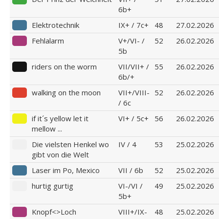
6b+
Elektrotechnik
IX+ / 7c+
48
27.02.2026
Fehlalarm
V+/VI- /
52
26.02.2026
5b
riders on the worm
VII/VII+ /
55
26.02.2026
6b/+
walking on the moon
VII+/VIII-
52
26.02.2026
/ 6c
if it´s yellow let it
VI+ / 5c+
56
26.02.2026
mellow ...
Die vielsten Henkel wo
IV / 4
53
25.02.2026
gibt von die Welt
Laser im Po, Mexico
VII / 6b
52
25.02.2026
hurtig gurtig
VI-/VI /
49
25.02.2026
5b+
Knopf<>Loch
VIII+/IX-
48
25.02.2026