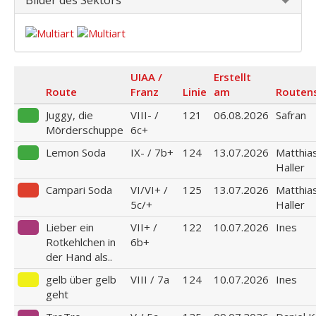
Bilder des Sektors
UIAA /
Erstellt
Route
Franz
Linie
am
Routen
Juggy, die
VIII- /
121
06.08.2026
Safran
Mörderschuppe
6c+
Lemon Soda
IX- / 7b+
124
13.07.2026
Matthia
Haller
Campari Soda
VI/VI+ /
125
13.07.2026
Matthia
5c/+
Haller
Lieber ein
VII+ /
122
10.07.2026
Ines
Rotkehlchen in
6b+
der Hand als..
gelb über gelb
VIII / 7a
124
10.07.2026
Ines
geht