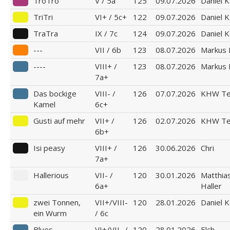
TroTro
V / 5a
125
09.07.2026
Daniel K
TriTri
VI+ / 5c+
122
09.07.2026
Daniel K
TraTra
IX / 7c
124
09.07.2026
Daniel K
---
VII / 6b
123
08.07.2026
Markus 
----
VIII+ /
123
08.07.2026
Markus 
7a+
Das bockige
VIII- /
126
07.07.2026
KHW T
Kamel
6c+
Gusti auf mehr
VII+ /
126
02.07.2026
KHW T
6b+
Isi peasy
VIII+ /
126
30.06.2026
Chri
7a+
Hallerious
VII- /
120
30.01.2026
Matthia
6a+
Haller
zwei Tonnen,
VII+/VIII-
120
28.01.2026
Daniel K
ein Wurm
/ 6c
Blues
VI+/VII- /
120
28.01.2026
Elch