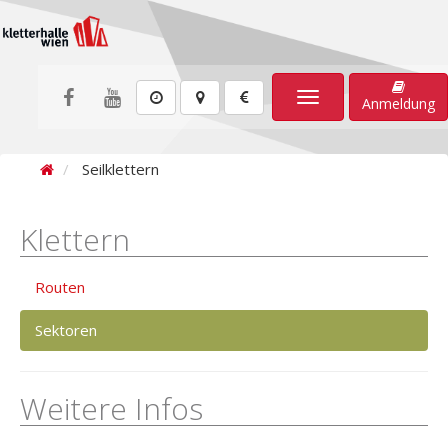
Toggle
Anmeldung
navigation
Seilklettern
Klettern
Routen
Sektoren
Weitere Infos