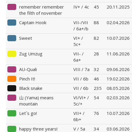
remember remember
IV+ / 4c
45
20.11.2025
the filth of november
Captain Hook
VII-/VII
88
02.04.2026
/ 6a+/b
Sweet
VI+ /
82
10.07.2026
5c+
Zug Umzug
VII- /
28
11.06.2026
6a+
AU-Quali
VIII / 7a
32
09.06.2026
Pinch It!
VII / 6b
46
19.02.2026
Black snake
VII / 6b
235
08.05.2026
山 (Yama) means
VI/VI+ /
54
02.03.2026
mountain
5c/+
Let´s go!
VII+ /
76
10.07.2026
6b+
happy three years!
V / 5a
34
03.06.2026