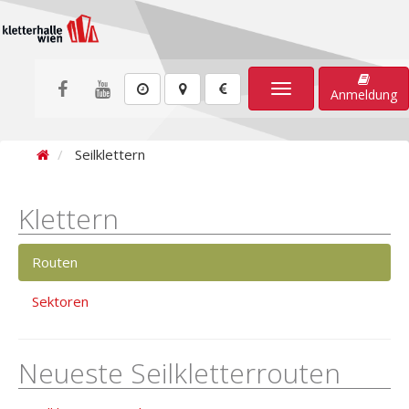
Toggle
Anmeldung
navigation
Seilklettern
Klettern
Routen
Sektoren
Neueste Seilkletterrouten