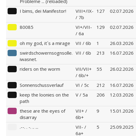
Probleme ... (reloaded)
I bims, dei Manifestor!
VIII+/IX-
127
02.07.2026
/ 7b
80085
VI+/VII-
129
02.07.2026
/ 6a
oh my god, it´s a mirage
VII / 6b
1
26.03.2026
swirdschowernsognsolle.
VII / 6b
213
16.07.2026
iwasnet.
riders on the worm
VII/VII+
55
26.02.2026
/ 6b/+
Sonnenschussverlauf
VI / 5c
212
16.07.2026
keep the loonies on the
V / 5a
206
12.03.2026
path
these are the eyes of
VII+ /
9
15.01.2026
disarray
6b+
.--. . -. .. ...
VII- /
5
25.09.2025
6a+