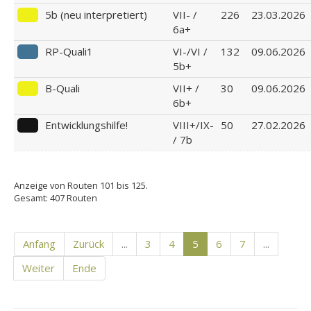
5b (neu interpretiert)
VII- /
226
23.03.2026
6a+
RP-Quali1
VI-/VI /
132
09.06.2026
5b+
B-Quali
VII+ /
30
09.06.2026
6b+
Entwicklungshilfe!
VIII+/IX-
50
27.02.2026
/ 7b
Anzeige von Routen 101 bis 125.
Gesamt: 407 Routen
Anfang
Zurück
...
3
4
5
6
7
...
Weiter
Ende