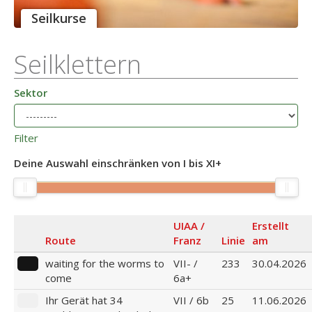
Seilkurse
Seilklettern
Sektor
Filter
Deine Auswahl einschränken von
I bis XI+
UIAA /
Erstellt
Route
Franz
Linie
am
waiting for the worms to
VII- /
233
30.04.2026
come
6a+
Ihr Gerät hat 34
VII / 6b
25
11.06.2026